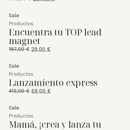
precio
precio
original
actual
Sale
era:
es:
Productos
Encuentra tu TOP lead
690,00 €.
297,00 €.
magnet
El
El
197,00
€
29,00
€
precio
precio
original
actual
Sale
era:
es:
Productos
Lanzamiento express
197,00 €.
29,00 €.
El
El
412,00
€
69,00
€
precio
precio
original
actual
Sale
era:
es:
Productos
Mamá, ¡crea y lanza tu
412,00 €.
69,00 €.