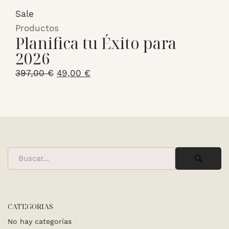
original
actual
Sale
era:
es:
Productos
Planifica tu Éxito para
589,00 €.
69,00 €.
2026
El
El
397,00
€
49,00
€
precio
precio
original
actual
era:
es:
397,00 €.
49,00 €.
CATEGORÍAS
No hay categorías