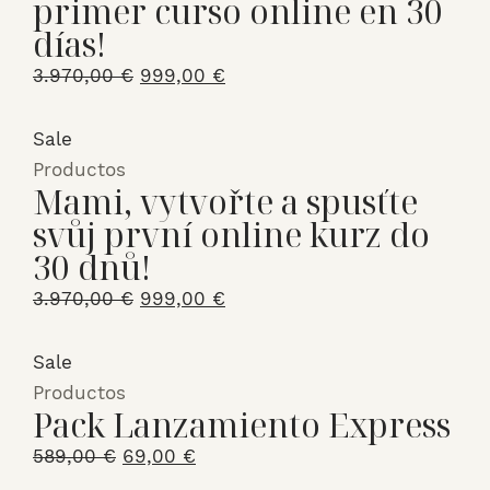
primer curso online en 30
días!
El
El
3.970,00
€
999,00
€
precio
precio
original
actual
Sale
era:
es:
Productos
Mami, vytvořte a spusťte
3.970,00 €.
999,00 €.
svůj první online kurz do
30 dnů!
El
El
3.970,00
€
999,00
€
precio
precio
original
actual
Sale
era:
es:
Productos
Pack Lanzamiento Express
3.970,00 €.
999,00 €.
El
El
589,00
€
69,00
€
precio
precio