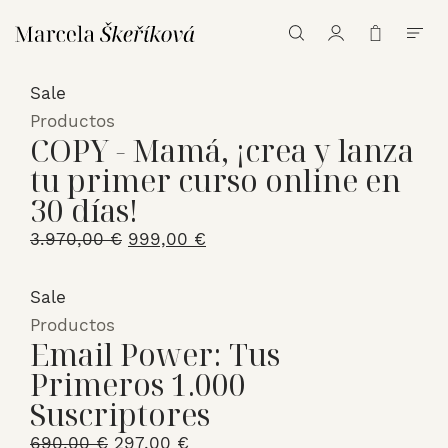
Sale
Productos
COPY - Mamá, ¡crea y lanza
tu primer curso online en
30 días!
El
El
3.970,00
€
999,00
€
precio
precio
original
actual
Sale
era:
es:
Productos
Email Power: Tus
3.970,00 €.
999,00 €.
Primeros 1.000
Suscriptores
El
El
690,00
€
297,00
€