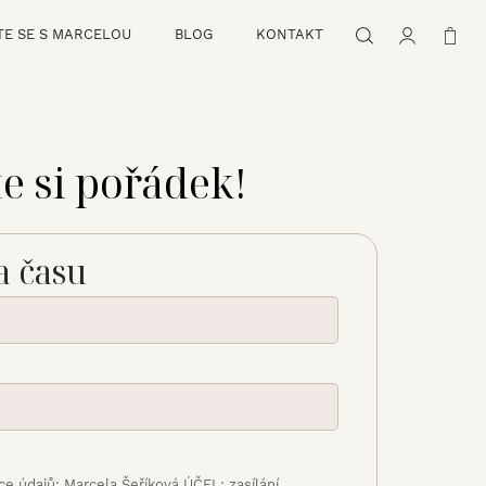
TE SE S MARCELOU
BLOG
KONTAKT
e si pořádek!
a času
ce údajů: Marcela Šeříková ÚČEL: zasílání