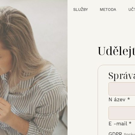
SLUŽBY
METODA
UČ
Udělejt
Správ
N
ázev
*
E
-mail
*
GDPR
Správ