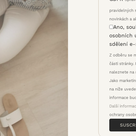
pravidelných 
novinkách a ak
Ano, sou
osobních 
sdělení e
Z odběru se m
části stránky
naleznete na 
Jako marketin
na níže uvede
informace bud
Další informa
ochrany osobn